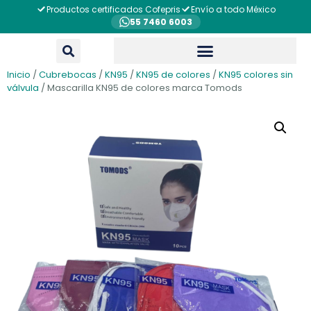
Productos certificados Cofepris
Envío a todo México
55 7460 6003
Inicio
/
Cubrebocas
/
KN95
/
KN95 de colores
/
KN95 colores sin
válvula
/ Mascarilla KN95 de colores marca Tomods