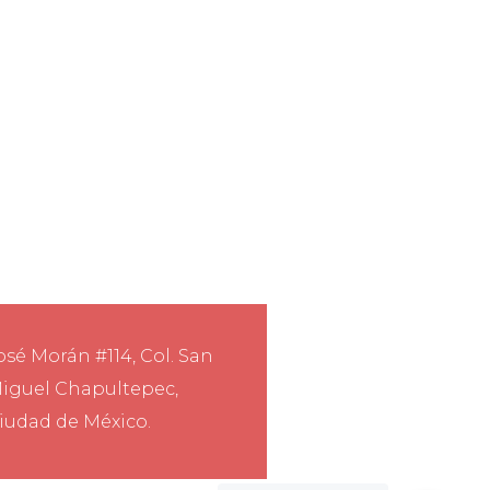
osé Morán #114, Col. San
iguel Chapultepec,
iudad de México.