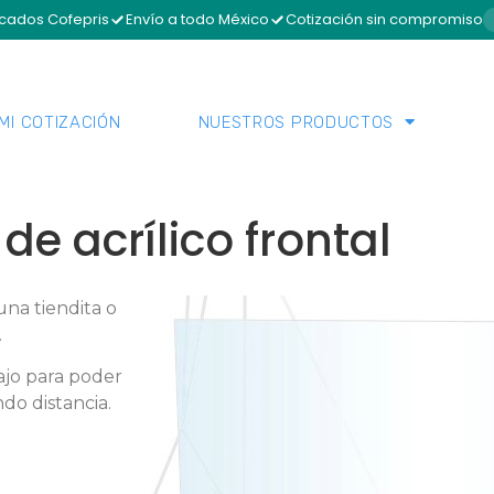
icados Cofepris
Envío a todo México
Cotización sin compromiso
MI COTIZACIÓN
NUESTROS PRODUCTOS
de acrílico frontal
 una tiendita o
.
ajo para poder
do distancia.