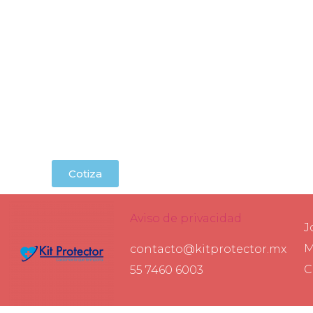
Cotiza
Aviso de privacidad
J
M
contacto@kitprotector.mx
C
55 7460 6003