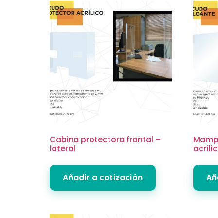
Cabina protectora frontal –
Mampa
lateral
acríli
Añadir a cotización
Añ