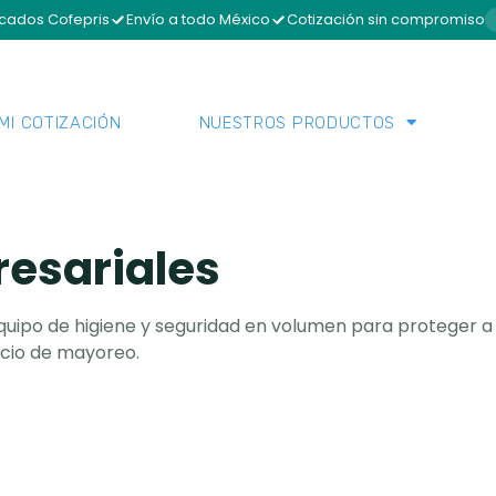
icados Cofepris
Envío a todo México
Cotización sin compromiso
MI COTIZACIÓN
NUESTROS PRODUCTOS
resariales
quipo de higiene y seguridad en volumen para proteger a
recio de mayoreo.