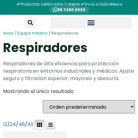
Productos certificados Cofepris
Envío a todo México
55 7460 6003
Inicio
/
Equipo médico
/ Respiradores
Respiradores
Respiradores de alta eficiencia para protección
respiratoria en entornos industriales y médicos. Ajuste
seguro y filtración superior; mayoreo y asesoría.
Mostrando el único resultado
12
/
24
/
48
/
All