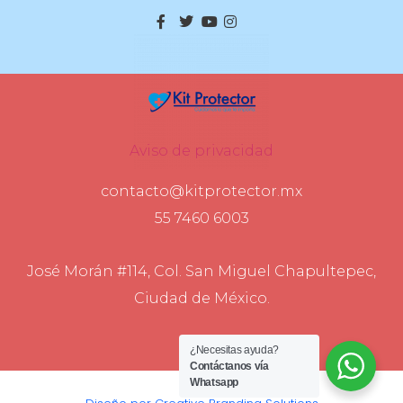
Aviso de privacidad
contacto@kitprotector.mx
55 7460 6003
José Morán #114, Col. San Miguel Chapultepec,
Ciudad de México.
¿Necesitas ayuda?
Contáctanos vía
Whatsapp