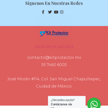
Síguenos En Nuestras Redes
Aviso de privacidad
contacto@kitprotector.mx
55 7460 6003
José Morán #114, Col. San Miguel Chapultepec,
Ciudad de México.
¿Necesitas ayuda?
Contáctanos vía