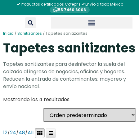
Productos certificados Cofepris
Envío a todo México
55 7460 6003
Inicio
/
Sanitizantes
/ Tapetes sanitizantes
Tapetes sanitizantes
Tapetes sanitizantes para desinfectar la suela del
calzado al ingreso de negocios, oficinas y hogares.
Reducen la entrada de contaminantes; mayoreo y
envío nacional.
Mostrando los 4 resultados
12
/
24
/
48
/
All