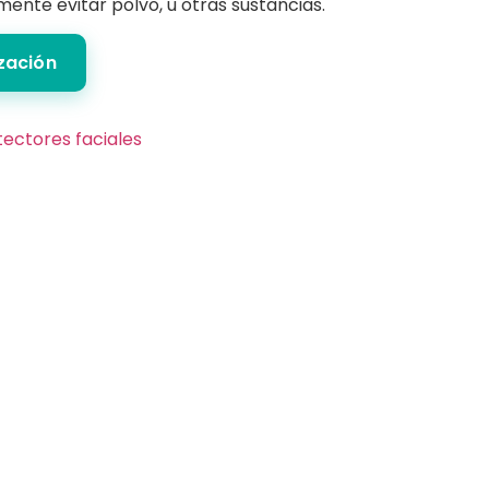
mente evitar polvo, u otras sustancias.
ización
tectores faciales