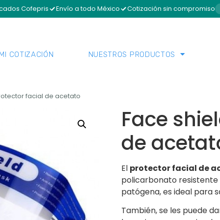
icados Cofepris
Envío a todo México
Cotización sin compromiso
MI COTIZACIÓN
NUESTROS PRODUCTOS
rotector facial de acetato
Face shiel
de acetat
El
protector facial de ac
policarbonato resistente 
patógena, es ideal para s
También, se les puede da