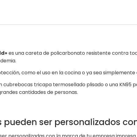
ld»
es una careta de policarbonato resistente contra todo
ndemia.
tección, como el uso en la cocina o ya sea simplemente ev
un cubrebocas tricapa termosellado plisado o una KN95 p
 grandes cantidades de personas.
es pueden ser personalizados co
ser personalizadas con la marca de tu empresa impresa y