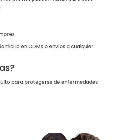
.
mpres.
micilio en CDMX o envíos a cualquier
las?
 adulto para protegerse de enfermedades