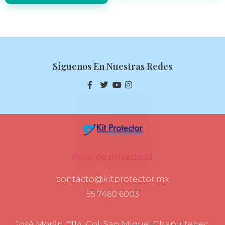
Síguenos En Nuestras Redes
Aviso de privacidad
contacto@kitprotector.mx
55 7460 6003
José Morán #114, Col. San Miguel Chapultepec,