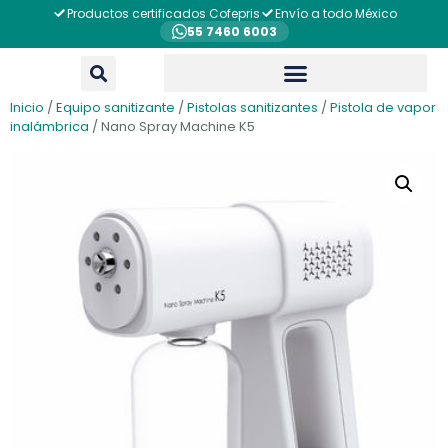
Productos certificados Cofepris
Envío a todo México
55 7460 6003
Inicio
/
Equipo sanitizante
/
Pistolas sanitizantes
/
Pistola de vapor
inalámbrica
/ Nano Spray Machine K5