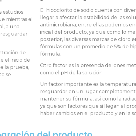
El hipoclorito de sodio cuenta con div
s estudios
llegar a afectar la estabilidad de las sol
ue mientras el
antimicrobiana, entre ellas podemos en
l, a una
inicial del producto, ya que como lo m
e resguardar
posterior, las diversas marcas de cloro 
fórmulas con un promedio de 5% de hip
ntración de
fórmula.
 el inicio de
Otro factor es la presencia de iones metá
de la prueba,
como el pH de la solución.
to se
Un factor importante es la temperatura
resguardar en un lugar completament
mantener su fórmula, así como la radia
ya que son factores que si llegan al p
haber cambios en el producto y en la so
paración del producto