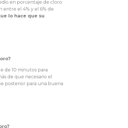
edio en porcentaje de cloro
n entre el 4% y el 6% de
que lo hace que su
loro?
le de 10 minutos para
más de que necesario el
gue posterior para una buena
oro?