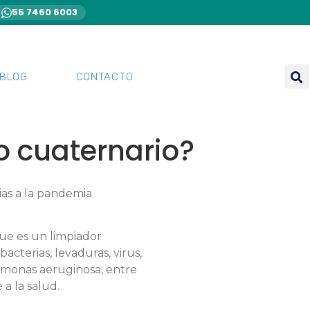
55 7460 6003
BLOG
CONTACTO
o cuaternario?
as a la pandemia
ue es un limpiador
cterias, levaduras, virus,
domonas aeruginosa, entre
a la salud.