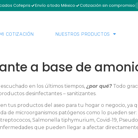
icados Cofepris
Envío a todo México
Cotización sin compromiso
MI COTIZACIÓN
NUESTROS PRODUCTOS
izante a base de amoni
scuchado en los últimos tiempos,
¿por qué?
Todo graci
roductos desinfectantes – sanitizantes.
n tus productos del aseo para tu hogar o negocio, ya q
nda de microorganismos patógenos como lo pueden ser: ba
p., Estreptococos, Salmonella tiphymurium, Covid-19, Pseu
enfermedades que pueden llegar a afectar directamente 