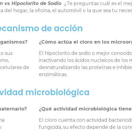
n vs Hipoclorito de Sodio
¿Te preguntas cuál es el mej
 del hogar, la oficina, el automóvil o la que sea tu neces
canismo de acción
rganismos?
¿Cómo actúa el cloro en los microo
do sus
El hipoclorito de sodio o mejor conocid
smo,
inactivando los ácidos nucleicos de los
 celulares de
desnaturalizando las proteínas e inhibi
enzimáticas.
ividad microbiológica
uaternario?
¿Qué actividad microbiológica tiene 
ha
El cloro cuenta con actividad bactericida
y
fungicida, su efecto depende de la conc