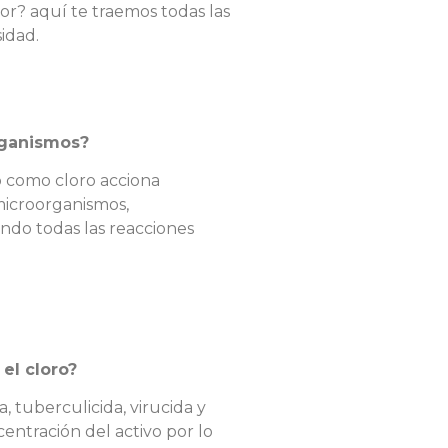
or? aquí te traemos todas las
idad.
rganismos?
o como cloro acciona
 microorganismos,
endo todas las reacciones
el cloro?
, tuberculicida, virucida y
entración del activo por lo