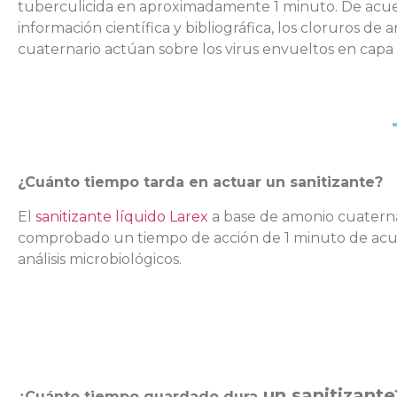
tuberculicida en aproximadamente 1 minuto. De acu
información científica y bibliográfica, los cloruros de
cuaternario actúan sobre los virus envueltos en capa l
¿Cuánto tiempo tarda en actuar un sanitizante?
El
sanitizante líquido Larex
a base de amonio cuaterna
comprobado un tiempo de acción de 1 minuto de ac
análisis microbiológicos.
un sanitizante
¿Cuánto tiempo guardado
dura