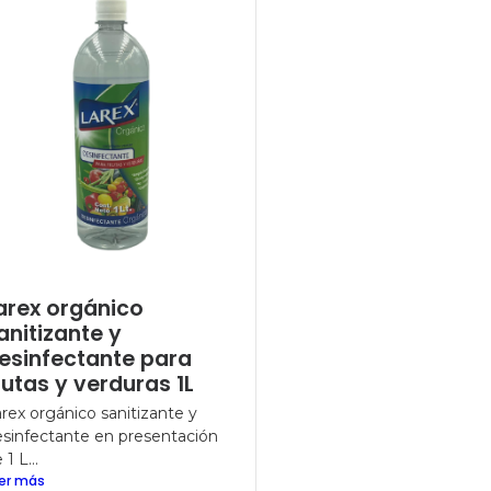
arex orgánico
anitizante y
esinfectante para
rutas y verduras 1L
rex orgánico sanitizante y
sinfectante en presentación
 1 L...
er más