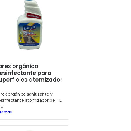
arex orgánico
esinfectante para
uperficies atomizador
L
rex orgánico sanitizante y
sinfectante atomizador de 1 L
..
er más