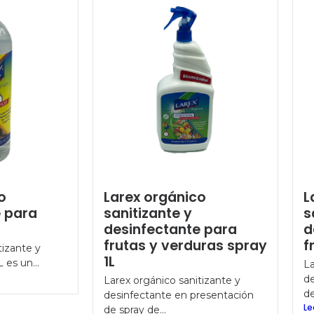
o
Larex orgánico
L
e para
sanitizante y
s
desinfectante para
d
frutas y verduras spray
f
tizante y
1L
 es un...
La
de
Larex orgánico sanitizante y
de
desinfectante en presentación
Le
de spray de...