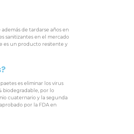
e además de tardarse años en
es sanitizantes en el mercado
e es un producto resitente y
s?
paetes es eliminar los virus
0% biodegradable, por lo
nio cuaternario y la segunda
y aprobado por la FDA en