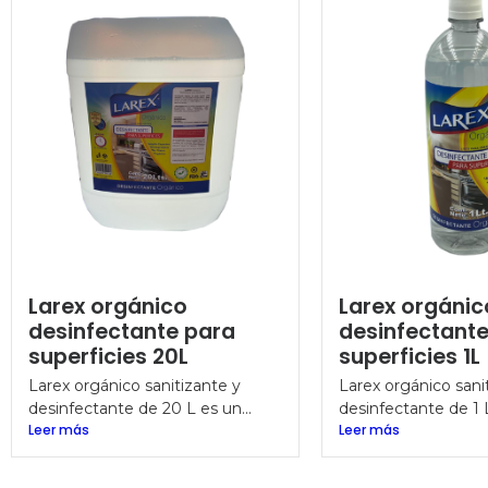
Larex orgánico
Larex orgánic
desinfectante para
desinfectant
superficies 20L
superficies 1L
Larex orgánico sanitizante y
Larex orgánico sani
desinfectante de 20 L es un...
desinfectante de 1 L
Leer más
Leer más