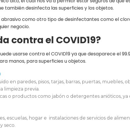
ico alto, el cual nos va a permitir estar seguros de que e
que también desinfecta las superficies y los objetos.
s abrasivo como otro tipo de desinfectantes como el cloro u
quier negocio.
da contra el COVID19?
x puede usarse contra el COVID19 ya que desaparece el 99
ara manos, para superficies u objetos.
o
do en paredes, pisos, tarjas, barras, puertas, muebles, ob
 limpieza previa.
cas o productos como jabón o detergentes anióticos, ya 
s, escuelas, hogar e instalaciones de servicios de alimen
y seco.