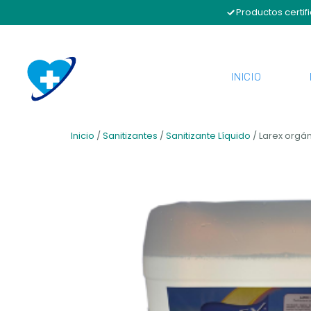
Productos certif
INICIO
Inicio
/
Sanitizantes
/
Sanitizante Líquido
/ Larex orgán