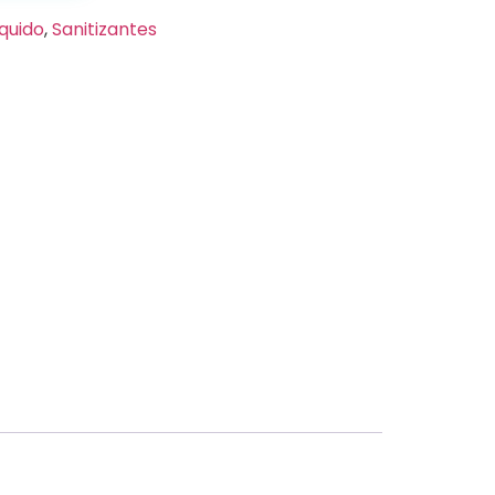
íquido
,
Sanitizantes