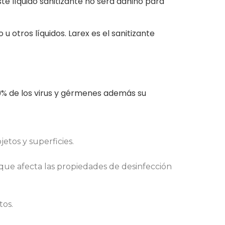
ste líquido sanitizante no será dañino para
 otros líquidos. Larex es el sanitizante
.9% de los virus y gérmenes además su
jetos y superficies.
que afecta las propiedades de desinfección
tos.