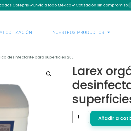
icados Cofepris
Envío a todo México
Cotización sin compromiso
MI COTIZACIÓN
NUESTROS PRODUCTOS
ico desinfectante para superficies 20L
Larex org
desinfect
superficie
Añadir a cot