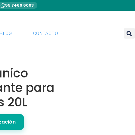
55 7460 6003
BLOG
CONTACTO
ánico
ante para
s 20L
ización