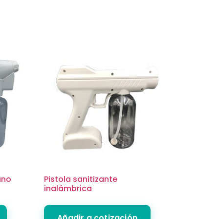
ano
Pistola sanitizante
inalámbrica
Añadir a cotización