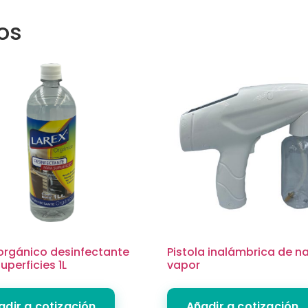
os
orgánico desinfectante
Pistola inalámbrica de n
uperficies 1L
vapor
adir a cotización
Añadir a cotización