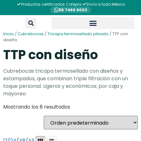
Productos certificados Cofepris
Envío a todo México
55 7460 6003
Inicio
/
Cubrebocas
/
Tricapa termosellado plisado
/ TTP con
diseño
TTP con diseño
Cubrebocas tricapa termosellado con diseños y
estampados, que combinan triple filtración con un
toque personal. Ligeros y económicos; por caja y
mayoreo.
Mostrando los 8 resultados
12
/
24
/
48
/
All