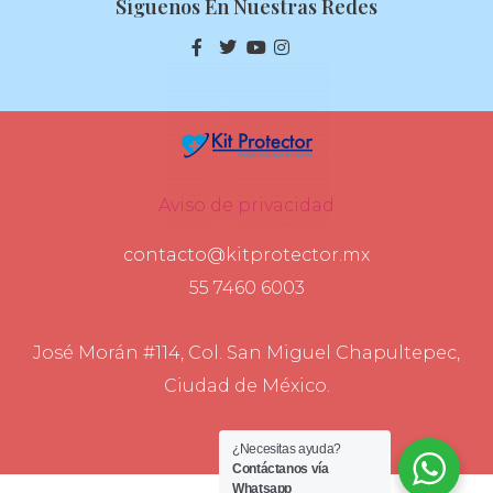
Síguenos En Nuestras Redes
Aviso de privacidad
contacto@kitprotector.mx
55 7460 6003
José Morán #114, Col. San Miguel Chapultepec,
Ciudad de México.
¿Necesitas ayuda?
Contáctanos vía
Whatsapp