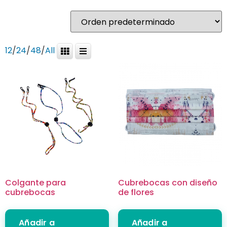
12
/
24
/
48
/
All
Colgante para
Cubrebocas con diseño
cubrebocas
de flores
Añadir a
Añadir a