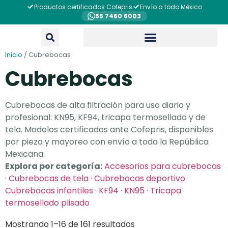
Productos certificados Cofepris
Envío a todo México
55 7460 6003
Inicio
/ Cubrebocas
Cubrebocas
Cubrebocas de alta filtración para uso diario y
profesional: KN95, KF94, tricapa termosellado y de
tela. Modelos certificados ante Cofepris, disponibles
por pieza y mayoreo con envío a toda la República
Mexicana.
Explora por categoría:
Accesorios para cubrebocas
·
Cubrebocas de tela
·
Cubrebocas deportivo
·
Cubrebocas infantiles
·
KF94
·
KN95
·
Tricapa
termosellado plisado
Mostrando 1–16 de 161 resultados