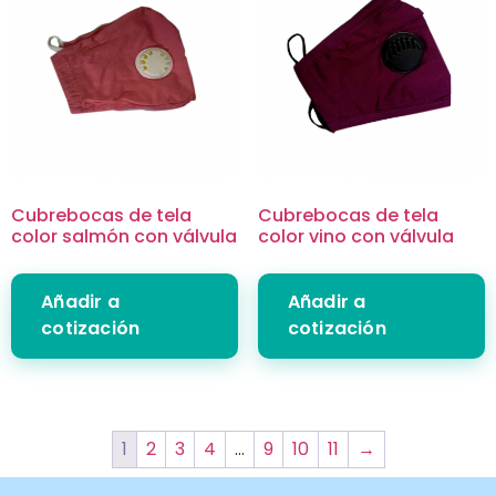
Cubrebocas de tela
Cubrebocas de tela
color salmón con válvula
color vino con válvula
Añadir a
Añadir a
cotización
cotización
1
2
3
4
…
9
10
11
→