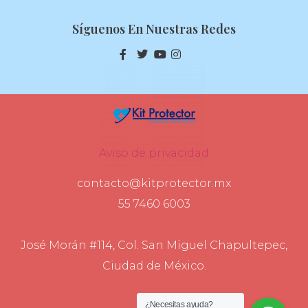
Síguenos En Nuestras Redes
Aviso de privacidad
contacto@kitprotector.mx
55 7460 6003
José Morán #114, Col. San Miguel Chapultepec,
Ciudad de México.
¿Necesitas ayuda?