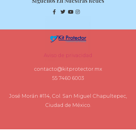
Síguenos En Nuestras Redes
Aviso de privacidad
contacto@kitprotector.mx
55 7460 6003
José Morán #114, Col. San Miguel Chapultepec,
Ciudad de México.