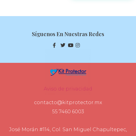
Síguenos En Nuestras Redes
Aviso de privacidad
contacto@kitprotector.mx
55 7460 6003
José Morán #114, Col. San Miguel Chapultepec,