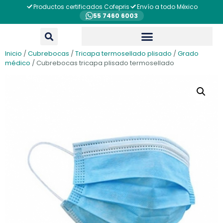
Productos certificados Cofepris
Envío a todo México
55 7460 6003
Inicio
/
Cubrebocas
/
Tricapa termosellado plisado
/
Grado
médico
/ Cubrebocas tricapa plisado termosellado