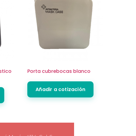
stico
Porta cubrebocas blanco
Añadir a cotización