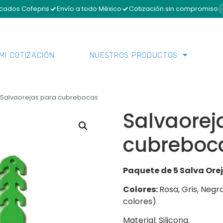
icados Cofepris
Envío a todo México
Cotización sin compromiso
MI COTIZACIÓN
NUESTROS PRODUCTOS
 Salvaorejas para cubrebocas
Salvaorej
cubreboc
Paquete de 5 Salva Orej
Colores:
Rosa, Gris, Negr
colores)
Material: Silicona.