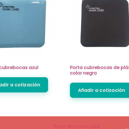
 cubrebocas azul
Porta cubrebocas de plá
color negro
adir a cotización
Añadir a cotización
Aviso de privacidad