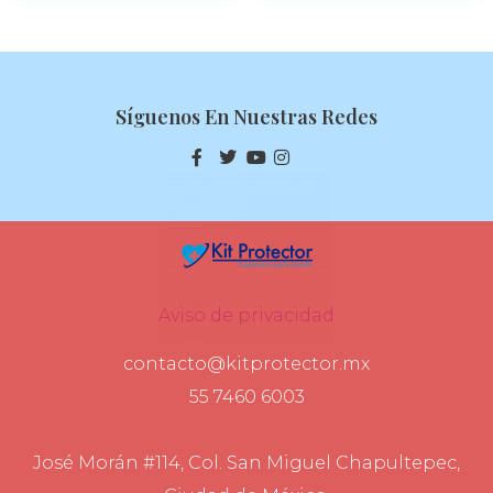
Síguenos En Nuestras Redes
Aviso de privacidad
contacto@kitprotector.mx
55 7460 6003
José Morán #114, Col. San Miguel Chapultepec,