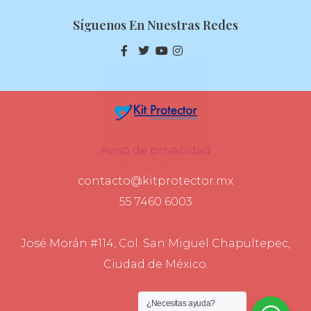
Síguenos En Nuestras Redes
Aviso de privacidad
contacto@kitprotector.mx
55 7460 6003
José Morán #114, Col. San Miguel Chapultepec,
Ciudad de México.
¿Necesitas ayuda?