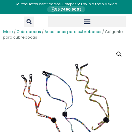
Productos certificados Cofepris
Envío a todo México
55 7460 6003
Inicio
/
Cubrebocas
/
Accesorios para cubrebocas
/ Colgante
para cubrebocas