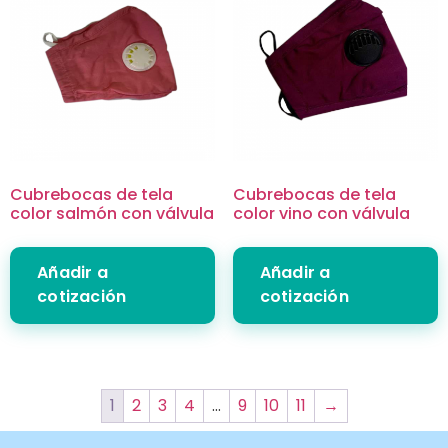
Cubrebocas de tela
Cubrebocas de tela
color salmón con válvula
color vino con válvula
Añadir a
Añadir a
cotización
cotización
1
2
3
4
…
9
10
11
→