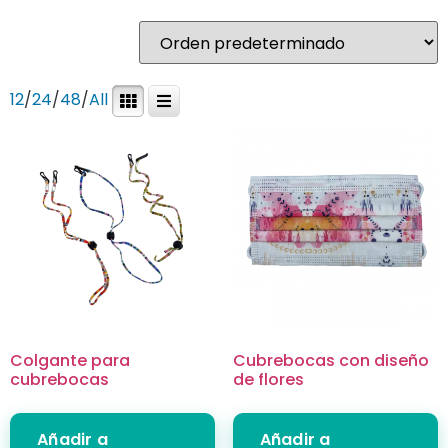
12
/
24
/
48
/
All
Colgante para
Cubrebocas con diseño
cubrebocas
de flores
Añadir a
Añadir a