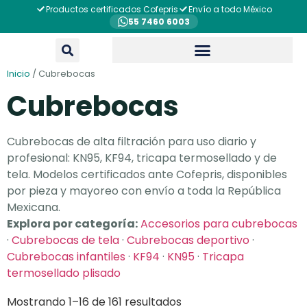
Productos certificados Cofepris
Envío a todo México
55 7460 6003
Inicio
/ Cubrebocas
Cubrebocas
Cubrebocas de alta filtración para uso diario y
profesional: KN95, KF94, tricapa termosellado y de
tela. Modelos certificados ante Cofepris, disponibles
por pieza y mayoreo con envío a toda la República
Mexicana.
Explora por categoría:
Accesorios para cubrebocas
·
Cubrebocas de tela
·
Cubrebocas deportivo
·
Cubrebocas infantiles
·
KF94
·
KN95
·
Tricapa
termosellado plisado
Mostrando 1–16 de 161 resultados