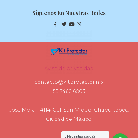
Síguenos En Nuestras Redes
Aviso de privacidad
contacto@kitprotector.mx
55 7460 6003
José Morán #114, Col. San Miguel Chapultepec,
Ciudad de México.
¿Necesitas ayuda?