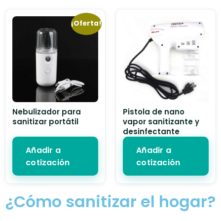
¡Oferta!
Nebulizador para
Pistola de nano
sanitizar portátil
vapor sanitizante y
desinfectante
Añadir a
Añadir a
cotización
cotización
¿Cómo sanitizar el hogar?