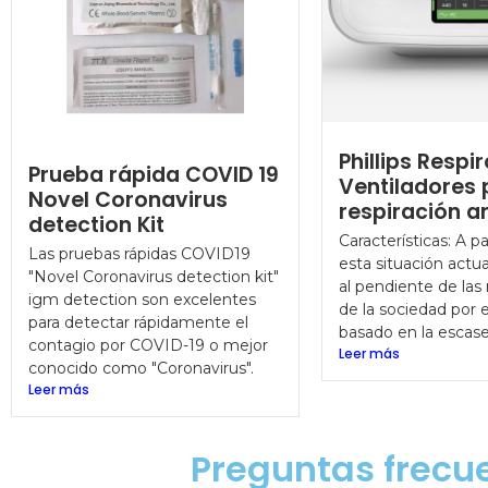
Phillips Respi
Prueba rápida COVID 19
Ventiladores 
Novel Coronavirus
respiración art
detection Kit
Características: A pa
Las pruebas rápidas COVID19
esta situación actua
"Novel Coronavirus detection kit"
al pendiente de las
igm detection son excelentes
de la sociedad por
para detectar rápidamente el
basado en la escasez
contagio por COVID-19 o mejor
Leer más
conocido como "Coronavirus".
Leer más
Preguntas frecu