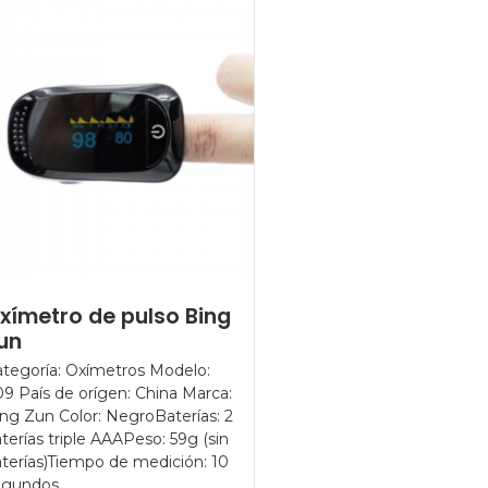
xímetro de pulso Bing
un
tegoría: Oxímetros Modelo:
9 País de orígen: China Marca:
ng Zun Color: NegroBaterías: 2
terías triple AAAPeso: 59g (sin
terías)Tiempo de medición: 10
egundos