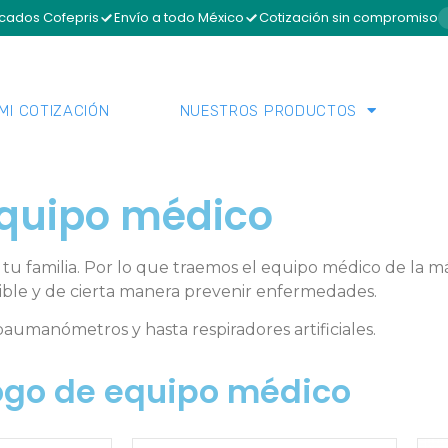
icados Cofepris
Envío a todo México
Cotización sin compromiso
MI COTIZACIÓN
NUESTROS PRODUCTOS
quipo médico
u familia. Por lo que traemos el equipo médico de la más
ible y de cierta manera prevenir enfermedades.
manómetros y hasta respiradores artificiales.
ogo de equipo médico