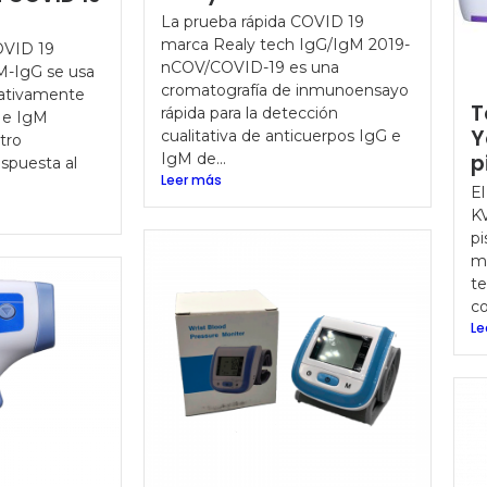
La prueba rápida COVID 19
marca Realy tech IgG/IgM 2019-
OVID 19
nCOV/COVID-19 es una
-IgG se usa
cromatografía de inmunoensayo
tativamente
T
rápida para la detección
G e IgM
Y
cualitativa de anticuerpos IgG e
tro
IgM de...
p
spuesta al
Leer más
El
KV
pi
mé
te
co
Le