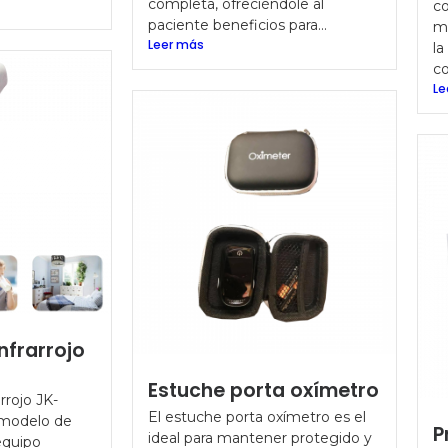
completa, ofreciéndole al
co
paciente beneficios para...
m
Leer más
la
co
Le
nfrarrojo
Estuche porta oxímetro
rrojo JK-
El estuche porta oxímetro es el
 modelo de
P
ideal para mantener protegido y
equipo