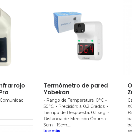
nfrarrojo
Termómetro de pared
O
Pro
Yobekan
Z
 (Comunidad
- Rango de Temperatura: 0°C –
Ca
HS
50°C. - Precisión: ± 0.2 Grados. -
X0
Tiempo de Respuesta: 0.1 seg. -
Bi
Distancia de Medición Óptima:
ba
3cm - 15cm....
ba
Leer más
s