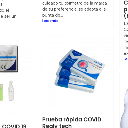
C
cuidado tu oxímetro de la marca
la
p
de tu preferencia, se adapta a la
do el
(
punta de...
e ser un
Leer más
La
C
vi
in
hi
ex
Le
Prueba rápida COVID
Realy tech
 COVID 19