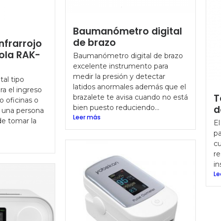
Baumanómetro digital
de brazo
nfrarrojo
tola RAK-
Baumanómetro digital de brazo
excelente instrumento para
medir la presión y detectar
al tipo
latidos anormales además que el
ara el ingreso
T
brazalete te avisa cuando no está
o oficinas o
bien puesto reduciendo...
d
 una persona
Leer más
e tomar la
El
pa
cu
re
in
Le