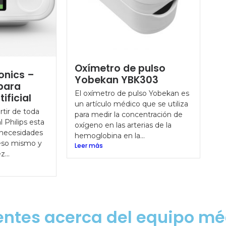
Oxímetro de pulso
ronics –
Yobekan YBK303
para
El oxímetro de pulso Yobekan es
ificial
un artículo médico que se utiliza
rtir de toda
para medir la concentración de
l Philips esta
oxígeno en las arterias de la
 necesidades
hemoglobina en la...
 eso mismo y
Leer más
...
entes acerca del equipo mé