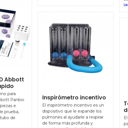
Le
D Abbott
ápido
eno para
Inspirómetro incentivo
bott Panbio
T
El inspirómetro incentivo es un
 piezas e
d
dispositivo que le expande los
de prueba,
pulmones al ayudarle a respirar
 tubo de
El
de forma más profunda y
pa