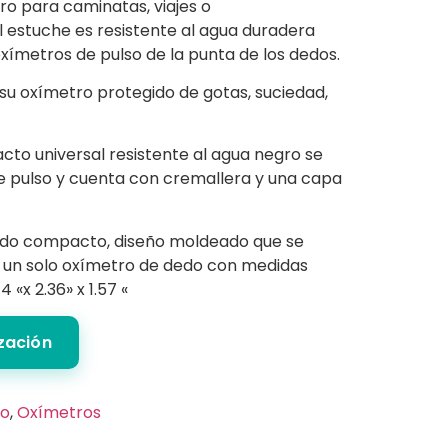
tro para caminatas, viajes o
l estuche es
resistente al agua duradera
xímetros de pulso de la punta de los dedos.
u oxímetro protegido de gotas, suciedad,
cto universal resistente al agua negro se
e pulso y cuenta con cremallera y una capa
eado compacto, diseño moldeado que se
un solo oxímetro de dedo con medidas
«x 2.36» x 1.57 «
ización
co
,
Oxímetros