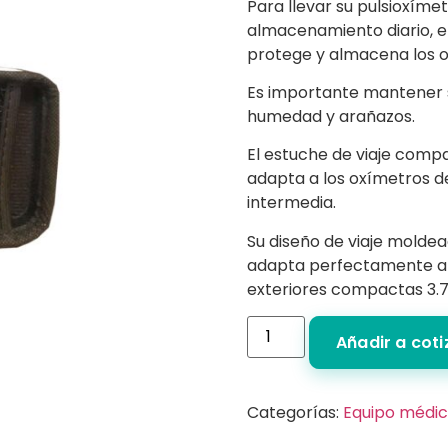
Para llevar su pulsioxíme
almacenamiento diario, e
protege y almacena los o
Es importante mantener s
humedad y arañazos.
El estuche de viaje compa
adapta a los oxímetros d
intermedia.
Su diseño de viaje mold
adapta perfectamente a 
exteriores compactas 3.74 
Añadir a cot
Categorías:
Equipo médi