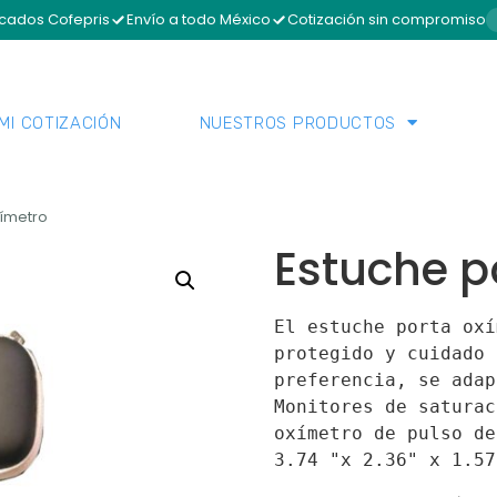
icados Cofepris
Envío a todo México
Cotización sin compromiso
MI COTIZACIÓN
NUESTROS PRODUCTOS
xímetro
Estuche p
El estuche porta oxí
protegido y cuidado 
preferencia, s
e adap
Monitores de saturac
oxímetro de pulso de
3.74 "x 2.36" x 1.57