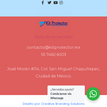
Aviso de privacidad
contacto@kitprotector.mx
55 7460 6003
José Morán #114, Col. San Miguel Chapultepec,
Ciudad de México.
¿Necesitas ayuda?
Contáctanos vía
Whatsapp
Diseño por Creative Branding Solutions