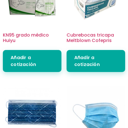
KN95 grado médico
Cubrebocas tricapa
Huiyu
Meltblown Cofepris
Añadir a
Añadir a
cotización
cotización