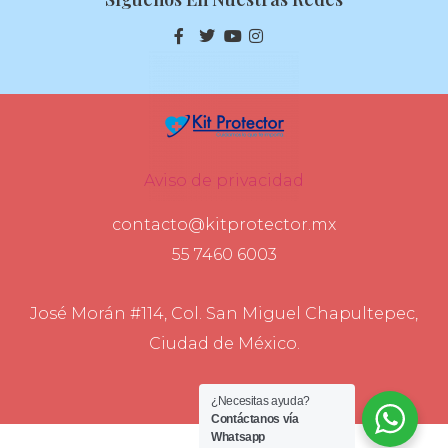
Aviso de privacidad
contacto@kitprotector.mx
55 7460 6003
José Morán #114, Col. San Miguel Chapultepec,
Ciudad de México.
¿Necesitas ayuda?
Contáctanos vía
Whatsapp