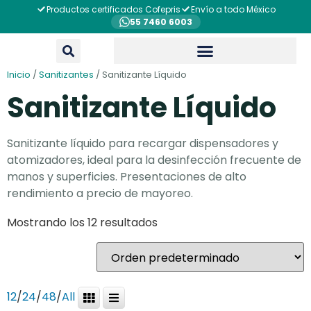
Productos certificados Cofepris
Envío a todo México
55 7460 6003
Inicio
/
Sanitizantes
/ Sanitizante Líquido
Sanitizante Líquido
Sanitizante líquido para recargar dispensadores y
atomizadores, ideal para la desinfección frecuente de
manos y superficies. Presentaciones de alto
rendimiento a precio de mayoreo.
Mostrando los 12 resultados
12
/
24
/
48
/
All