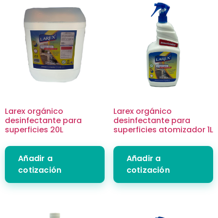
Larex orgánico
Larex orgánico
desinfectante para
desinfectante para
superficies 20L
superficies atomizador 1L
Añadir a
Añadir a
cotización
cotización