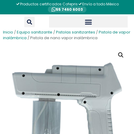
Productos certificados Cofepris
Envío a todo México
55 7460 6003
Inicio
/
Equipo sanitizante
/
Pistolas sanitizantes
/
Pistola de vapor
inalámbrica
/ Pistola de nano vapor inalámbrica