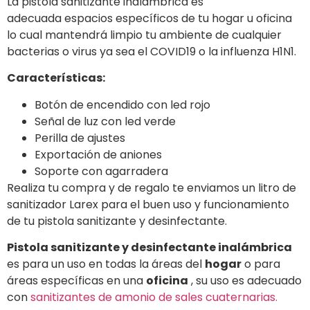
La pistola sanitizante inalámbrica es
5 en base
a
valoración
adecuada espacios específicos de tu hogar u oficina
de un
lo cual mantendrá limpio tu ambiente de cualquier
cliente
bacterias o virus ya sea el COVID19 o la influenza H1N1.
Características:
Botón de encendido con led rojo
Señal de luz con led verde
Perilla de ajustes
Exportación de aniones
Soporte con agarradera
Realiza tu compra y de regalo te enviamos un litro de
sanitizador Larex para el buen uso y funcionamiento
de tu pistola sanitizante y desinfectante.
Pistola sanitizante y desinfectante inalámbrica
es para un uso en todas la áreas del
hogar
o para
áreas específicas en una
oficina
, su uso es adecuado
con
sanitizantes de amonio de sales cuaternarias.