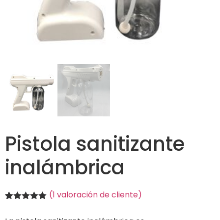
Pistola sanitizante
inalámbrica
(
1
valoración de cliente)
Valorado
1
con
5.00
de