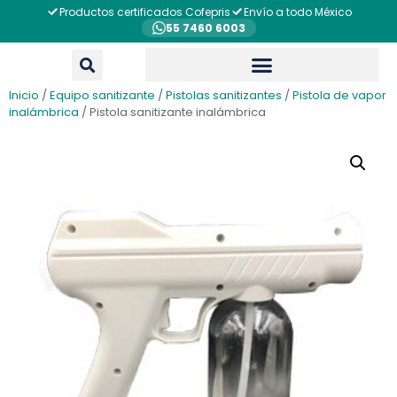
Productos certificados Cofepris
Envío a todo México
55 7460 6003
Inicio
/
Equipo sanitizante
/
Pistolas sanitizantes
/
Pistola de vapor
inalámbrica
/ Pistola sanitizante inalámbrica