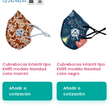
12
/
24
/
48
/
All
Cubrebocas infantil tipo
Cubrebocas infantil tipo
KN95 modelo Navidad
KN95 modelo Navidad
color marrón
color negro
Añadir a
Añadir a
cotización
cotización