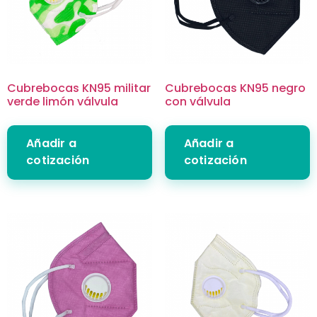
Cubrebocas KN95 militar
Cubrebocas KN95 negro
verde limón válvula
con válvula
Añadir a
Añadir a
cotización
cotización