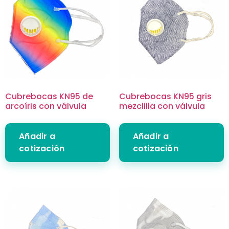
Cubrebocas KN95 de
Cubrebocas KN95 gris
arcoíris con válvula
mezclilla con válvula
Añadir a
Añadir a
cotización
cotización