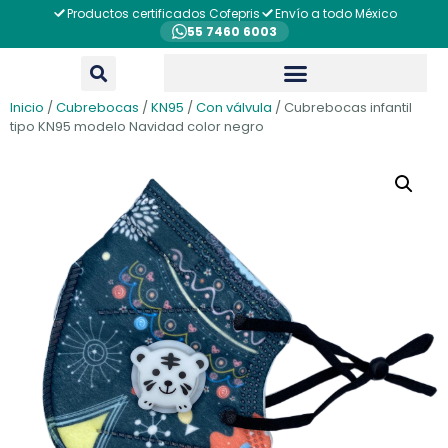
Productos certificados Cofepris
Envío a todo México
55 7460 6003
Inicio
/
Cubrebocas
/
KN95
/
Con válvula
/ Cubrebocas infantil
tipo KN95 modelo Navidad color negro