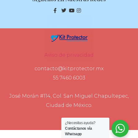
Aviso de privacidad
contacto@kitprotector.mx
55 7460 6003
José Morán #114, Col. San Miguel Chapultepec,
Ciudad de México.
¿Necesitas ayuda?
Contáctanos vía
Whatsapp