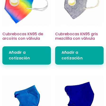
Cubrebocas KN95 de
Cubrebocas KN95 gris
arcoíris con válvula
mezclilla con válvula
Añadir a
Añadir a
cotización
cotización