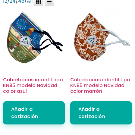
12
/
24
/
48
/
All
Cubrebocas infantil tipo
Cubrebocas infantil tipo
KN95 modelo Navidad
KN95 modelo Navidad
color azul
color marrón
Añadir a
Añadir a
cotización
cotización