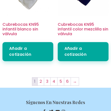
Cubrebocas KN95
Cubrebocas KN95
infantil blanco sin
infantil color mezclilla sin
válvula
válvula
Añadir a
Añadir a
cotización
cotización
1
2
3
4
5
6
→
Síguenos En Nuestras Redes