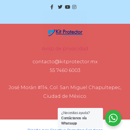
Aviso de privacidad
contacto@kitprotector.mx
55 7460 6003
José Morán #114, Col. San Miguel Chapultepec,
Ciudad de México.
¿Necesitas ayuda?
Contáctanos vía
Whatsapp