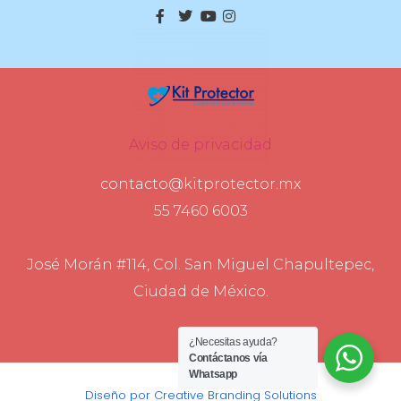
Aviso de privacidad
contacto@kitprotector.mx
55 7460 6003
José Morán #114, Col. San Miguel Chapultepec,
Ciudad de México.
¿Necesitas ayuda?
Contáctanos vía
Whatsapp
Diseño por Creative Branding Solutions