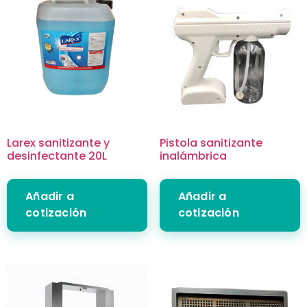
Larex sanitizante y
Pistola sanitizante
desinfectante 20L
inalámbrica
Añadir a
Añadir a
cotización
cotización