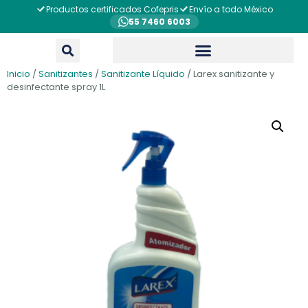
Productos certificados Cofepris
Envío a todo México
55 7460 6003
Inicio
/
Sanitizantes
/
Sanitizante Líquido
/ Larex sanitizante y
desinfectante spray 1L