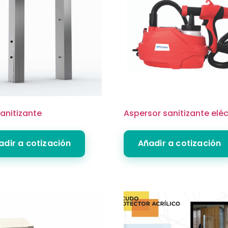
anitizante
Aspersor sanitizante eléc
adir a cotización
Añadir a cotización