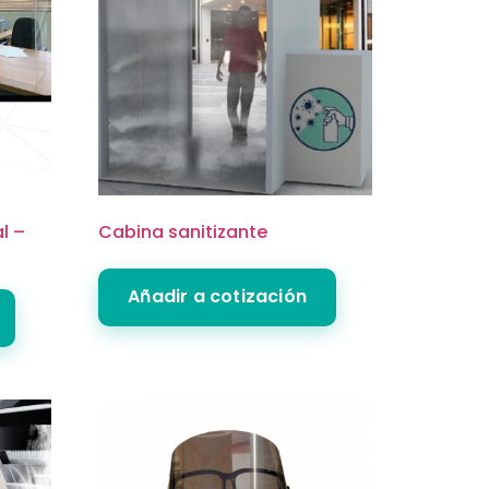
l –
Cabina sanitizante
Añadir a cotización