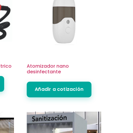
trico
Atomizador nano
desinfectante
Añadir a cotización