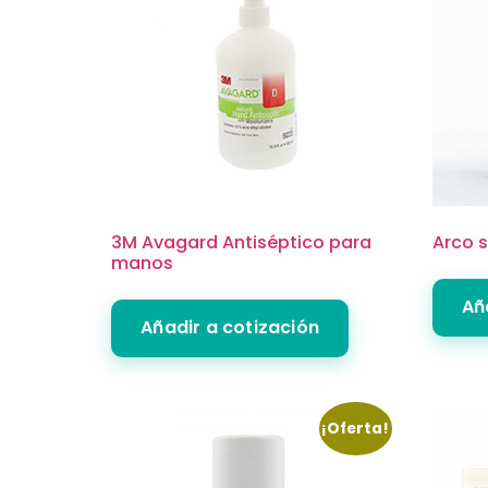
3M Avagard Antiséptico para
Arco s
manos
Añ
Añadir a cotización
¡Oferta!