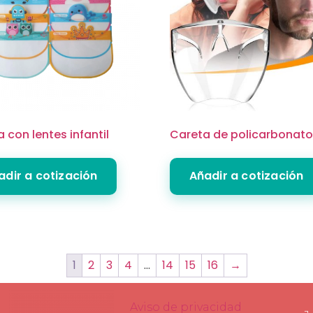
 con lentes infantil
Careta de policarbonat
adir a cotización
Añadir a cotización
1
2
3
4
…
14
15
16
→
Aviso de privacidad