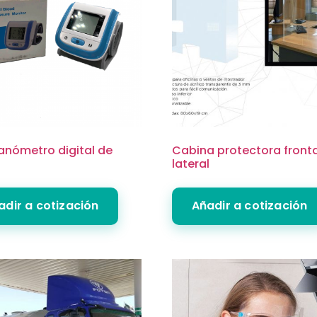
nómetro digital de
Cabina protectora fronta
lateral
adir a cotización
Añadir a cotización