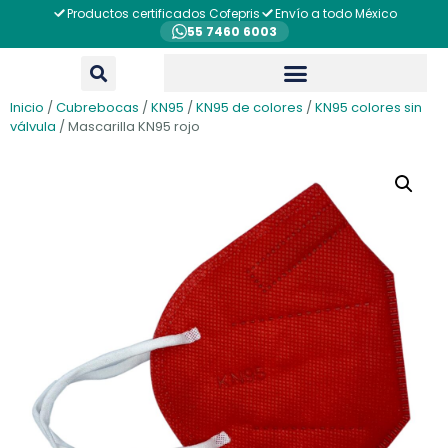
Productos certificados Cofepris
Envío a todo México
55 7460 6003
Inicio
/
Cubrebocas
/
KN95
/
KN95 de colores
/
KN95 colores sin
válvula
/ Mascarilla KN95 rojo