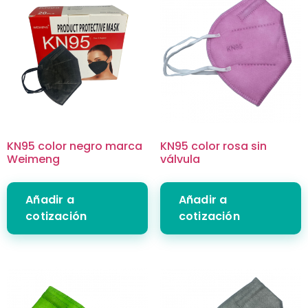
KN95 color negro marca
KN95 color rosa sin
Weimeng
válvula
Añadir a
Añadir a
cotización
cotización