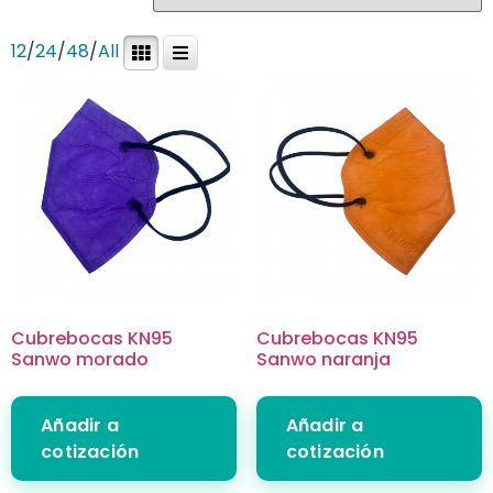
12
/
24
/
48
/
All
Cubrebocas KN95
Cubrebocas KN95
Sanwo morado
Sanwo naranja
Añadir a
Añadir a
cotización
cotización