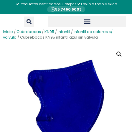
Productos certificados Cofepris
Envío a todo México
55 7460 6003
Inicio
/
Cubrebocas
/
KN95
/
Infantil
/
Infantil de colores s/
válvula
/ Cubrebocas KN95 infantil azul sin válvula