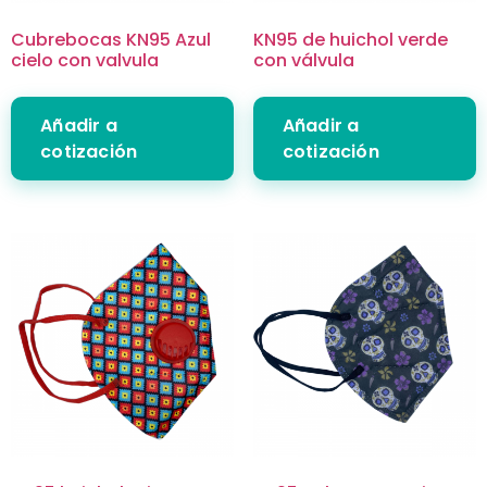
Cubrebocas KN95 Azul
KN95 de huichol verde
cielo con valvula
con válvula
Añadir a
Añadir a
cotización
cotización