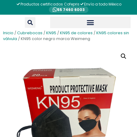
Productos certificados Cofepris
Envío a todo México
55 7460 6003
Inicio
/
Cubrebocas
/
KN95
/
KN95 de colores
/
KN95 colores sin
válvula
/ KN95 color negro marca Weimeng