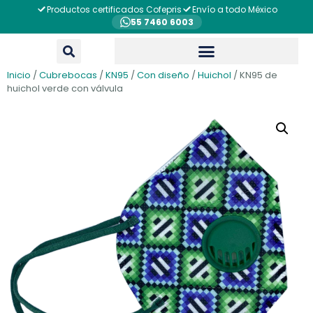
Productos certificados Cofepris
Envío a todo México
55 7460 6003
Inicio
/
Cubrebocas
/
KN95
/
Con diseño
/
Huichol
/ KN95 de
huichol verde con válvula