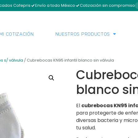
icados Cofepris
Envío a todo México
Cotización sin compromiso
MI COTIZACIÓN
NUESTROS PRODUCTOS
es s/ válvula
/ Cubrebocas KN95 infantil blanco sin válvula
Cubreboca
blanco si
El
cubrebocas KN95 infan
para protegerte de enfer
diversas bacteria y mic
tu salud.