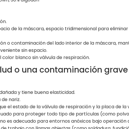
ón.
acio de la máscara, espacio tridimensional para eliminar
ción o contaminación del lado interior de la máscara, ma
eniente sin espacio.
color blanco sin válvula de respiración.
alud o una contaminación grave 
 dañada y tiene buena elasticidad.
 de nariz.
ique el estado de la válvula de respiración y la placa de la
ecuado para proteger todo tipo de partículas (como polvo
 no es adecuado para entornos anóxicos bajo operación d
de trabajo con llamas abiertas (como soldadura, fundició