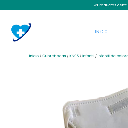
Productos certif
INICIO
Inicio
/
Cubrebocas
/
KN95
/
Infantil
/
Infantil de color