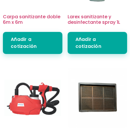
Carpa sanitizante doble
Larex sanitizante y
6m x 6m
desinfectante spray 1L
Añadir a
Añadir a
cotización
cotización