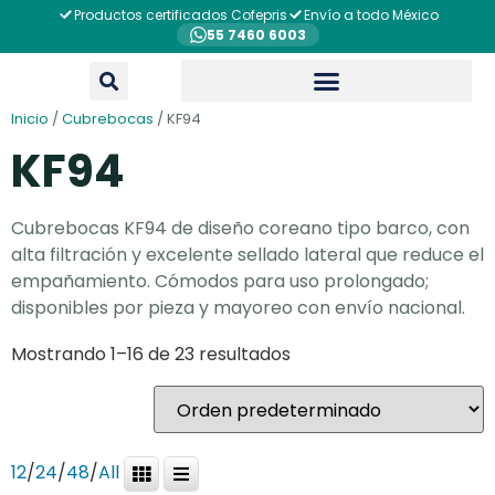
Productos certificados Cofepris
Envío a todo México
55 7460 6003
Inicio
/
Cubrebocas
/ KF94
KF94
Cubrebocas KF94 de diseño coreano tipo barco, con
alta filtración y excelente sellado lateral que reduce el
empañamiento. Cómodos para uso prolongado;
disponibles por pieza y mayoreo con envío nacional.
Mostrando 1–16 de 23 resultados
12
/
24
/
48
/
All