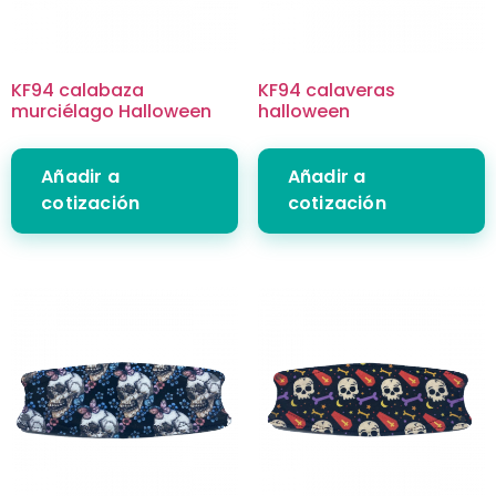
KF94 calabaza
KF94 calaveras
murciélago Halloween
halloween
Añadir a
Añadir a
cotización
cotización