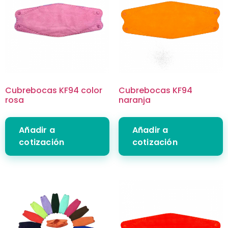
Cubrebocas KF94 color
Cubrebocas KF94
rosa
naranja
Añadir a
Añadir a
cotización
cotización