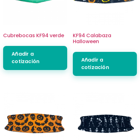
Cubrebocas KF94 verde
KF94 Calabaza
Halloween
Añadir a
Añadir a
cotización
cotización