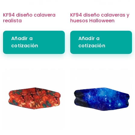
KF94 diseño calavera
KF94 diseño calaveras y
realista
huesos Halloween
Añadir a
Añadir a
cotización
cotización