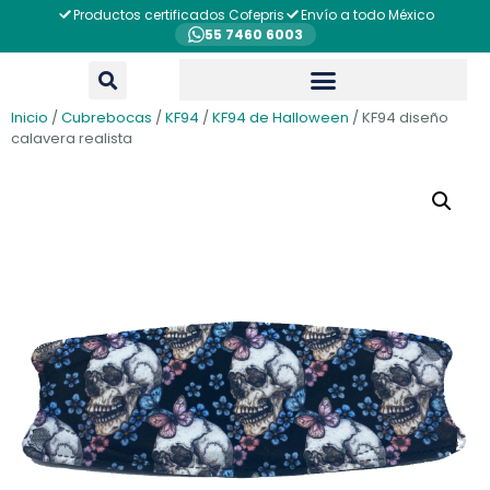
Productos certificados Cofepris
Envío a todo México
55 7460 6003
Inicio
/
Cubrebocas
/
KF94
/
KF94 de Halloween
/ KF94 diseño
calavera realista