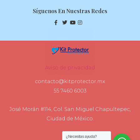
Síguenos En Nuestras Redes
Aviso de privacidad
contacto@kitprotector.mx
55 7460 6003
José Morán #114, Col. San Miguel Chapultepec,
Ciudad de México.
¿Necesitas ayuda?