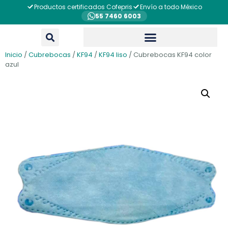
Productos certificados Cofepris
Envío a todo México
55 7460 6003
Inicio
/
Cubrebocas
/
KF94
/
KF94 liso
/ Cubrebocas KF94 color
azul