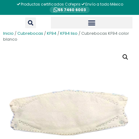
Productos certificados Cofepris
Envío a todo México
55 7460 6003
Inicio
/
Cubrebocas
/
KF94
/
KF94 liso
/ Cubrebocas KF94 color
blanco