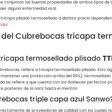
se conjuntan las buenas propiedades de ambos tipos de t
raer alguna enfermedad viral.
 tricapa plisado termosellado a distinto precio dependi
aquí.
 del Cubrebocas tricapa ter
tricapa termosellado plisado
TT
rebocas, refiere a tricapa termosellado plisado. Esto si
antener una protección arriba del 95%), termosellado se 
do se refiere a que cuenta con los dobleces perfectos pa
e posterior de la nariz hasta el mentón.
ebocas triple capa azul Sanwo
irectamente de proveedores de calidad con los cuales nos 