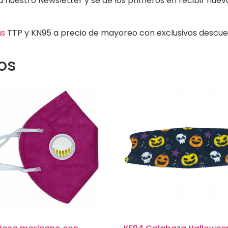
a nuestro Newsletter y se de los primeros en recibir nue
as
TTP y KN95 a precio de mayoreo con exclusivos descue
os