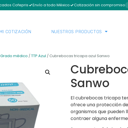
icados Cofepris
Envío a todo México
Cotización sin compromiso
MI COTIZACIÓN
NUESTROS PRODUCTOS
/
Grado médico
/
TTP Azul
/ Cubrebocas tricapa azul Sanwo
Cubreboca
Sanwo
El cubrebocas tricapa te
ofrece una protección del
organismos que pueden lle
contraer alguna enfermeda