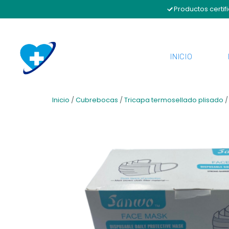
Productos certif
INICIO
Inicio
/
Cubrebocas
/
Tricapa termosellado plisado