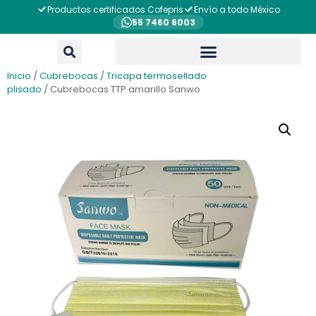
Productos certificados Cofepris
Envío a todo México
55 7460 6003
Inicio
/
Cubrebocas
/
Tricapa termosellado
plisado
/ Cubrebocas TTP amarillo Sanwo