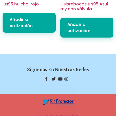
KN95 huichol rojo
Cubrebocas KN95 Azul
rey con válvula
Añadir a
Añadir a
cotización
cotización
Síguenos En Nuestras Redes