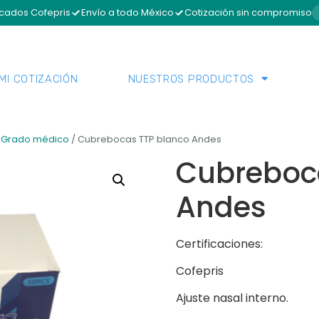
icados Cofepris
Envío a todo México
Cotización sin compromiso
MI COTIZACIÓN
NUESTROS PRODUCTOS
/
Grado médico
/ Cubrebocas TTP blanco Andes
Cubreboc
Andes
Certificaciones:
Cofepris
Ajuste nasal interno.