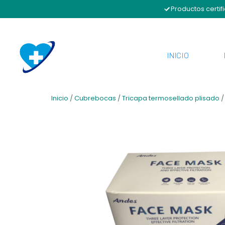
Productos certif
INICIO
Inicio
/
Cubrebocas
/
Tricapa termosellado plisado