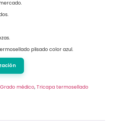
 mercado.
dos.
ezas.
rmosellado plisado color azul.
ización
Grado médico
,
Tricapa termosellado