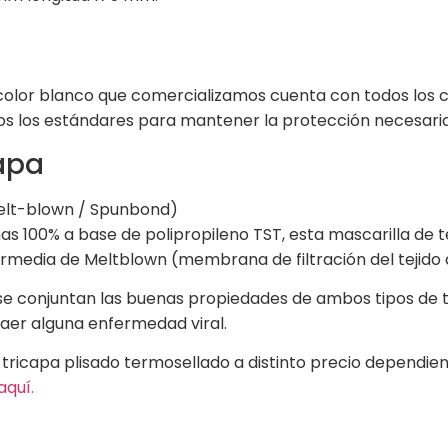
olor blanco que comercializamos cuenta con todos los ce
os los estándares para mantener la protección necesaria
apa
Melt-blown / Spunbond)
has 100% a base de polipropileno TST, esta mascarilla de
rmedia de Meltblown (membrana de filtración del tejido 
se conjuntan las buenas propiedades de ambos tipos de t
raer alguna enfermedad viral.
 tricapa plisado termosellado a distinto precio dependi
aquí.